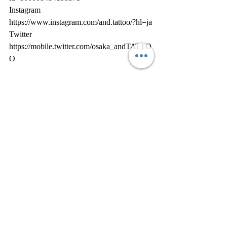
Instagram
https://www.instagram.com/and.tattoo/?hl=ja
Twitter
https://mobile.twitter.com/osaka_andTATTO
O
LINE@ ID @USR6411Y
『オリジナルショップアイテム販売サ
イト』
https://gsfr3.app.goo.gl/?
link=https://thebase.in/to/shop?
shop_id%3DandTATTOO-official-
ec%26follow%3Dtrue&apn=in.thebase.base