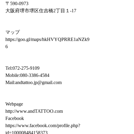
〒590-0973
大阪府堺市堺区住吉橋2丁目１-17
マップ 
https://goo.gl/maps/hkHVYQPRRE1aNZk9
6
Tel:072-275-9109
Mobile:080-3386-4584
Mail:andtattoo.jp@gmail.com
Webpage
http://www.andTATTOO.com
Facebook
https://www.facebook.com/profile.php?
id=100008484158373