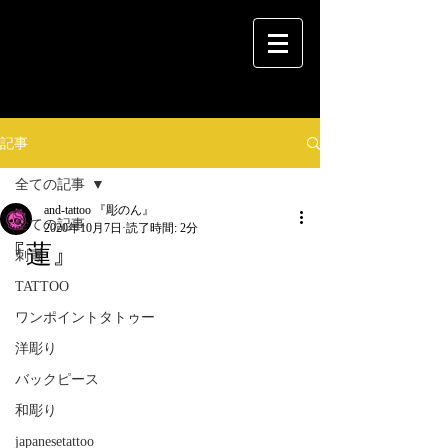
記事
全ての記事
and-tattoo 『彫のん』
全ての記事
2020年10月7日
読了時間: 2分
『蓮』
刺青
TATTOO
ワンポイントタトゥー
洋彫り
バックピース
和彫り
japanesetattoo