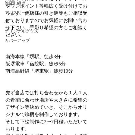
他店引継ぎ
やワンポイント等幅広く受け付けてお
フルスリーブ
ります、他店様の引き継等もご相談受
付ておりますのでお気軽にお問い合わ
aT
せ下さい、手彫り希望の方もご相談く
オリジナルグッズ
ださい。
カバーアップ
南海本線「堺駅」徒歩3分
阪堺電車「宿院駅」徒歩5分
南海高野線「堺東駅」徒歩10分
先ず当店では打ち合わせから１人１人
の希望に合わせ場所や大きさに希望の
デザイン等決めていき、そこからオリ
ジナルで絵柄を制作しております。
そして下絵制作に2〜7日程いただいて
おります。