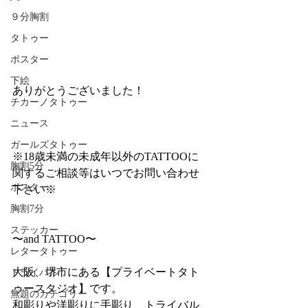
９分胸割
タトゥー
ポスター
下絵
ありがとうございました！
チカーノタトゥー
ニュース
ガールズタトゥー
※18歳未満の未成年以外のTATTOOに
胸割5分
関するご相談等はいつでお問い合わせ
ポスター
下さい※
胸割7分
ステッカー
〜and TATTOO〜
レタータトゥー
大阪、堺市にある【プライベートタト
トライバル
ゥースタジオ】です。
無題のカテゴリー
和彫りや洋彫りに手彫り、トライバル