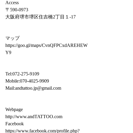
Access
〒590-0973
大阪府堺市堺区住吉橋2丁目１-17
マップ 
https://goo.gl/maps/CvnQFPCxdAREHEW
Y9
Tel:072-275-9109
Mobile:070-4025-9909
Mail:andtattoo.jp@gmail.com
Webpage
http://www.andTATTOO.com
Facebook
https://www.facebook.com/profile.php?