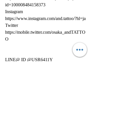
id=100008484158373
Instagram
https://www.instagram.com/and.tattoo/?hl=ja
Twitter
https://mobile.twitter.com/osaka_andTATTO
O
LINE@ ID @USR6411Y
『オリジナルショップアイテム販売サ
イト』
https://gsfr3.app.goo.gl/?
link=https://thebase.in/to/shop?
shop_id%3DandTATTOO-official-