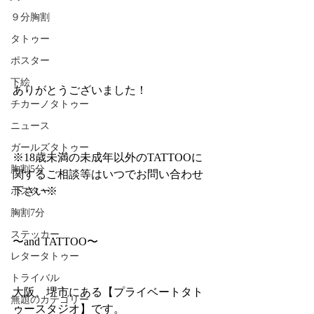
９分胸割
タトゥー
ポスター
下絵
ありがとうございました！
チカーノタトゥー
ニュース
ガールズタトゥー
※18歳未満の未成年以外のTATTOOに
胸割5分
関するご相談等はいつでお問い合わせ
下さい※
ポスター
胸割7分
ステッカー
〜and TATTOO〜
レタータトゥー
トライバル
大阪、堺市にある【プライベートタト
無題のカテゴリー
ゥースタジオ】です。