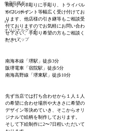
他店引継ぎ
和彫りや洋彫りに手彫り、トライバル
やワンポイント等幅広く受け付けてお
フルスリーブ
ります、他店様の引き継等もご相談受
aT
付ておりますのでお気軽にお問い合わ
オリジナルグッズ
せ下さい、手彫り希望の方もご相談く
カバーアップ
ださい。
南海本線「堺駅」徒歩3分
阪堺電車「宿院駅」徒歩5分
南海高野線「堺東駅」徒歩10分
先ず当店では打ち合わせから１人１人
の希望に合わせ場所や大きさに希望の
デザイン等決めていき、そこからオリ
ジナルで絵柄を制作しております。
そして下絵制作に2〜7日程いただいて