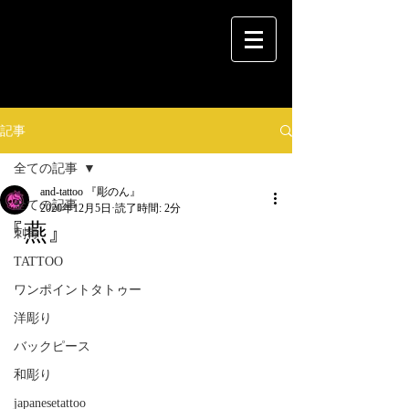
記事
全ての記事
and-tattoo 『彫のん』
全ての記事
2020年12月5日
読了時間: 2分
『燕』
刺青
TATTOO
ワンポイントタトゥー
洋彫り
バックピース
和彫り
japanesetattoo