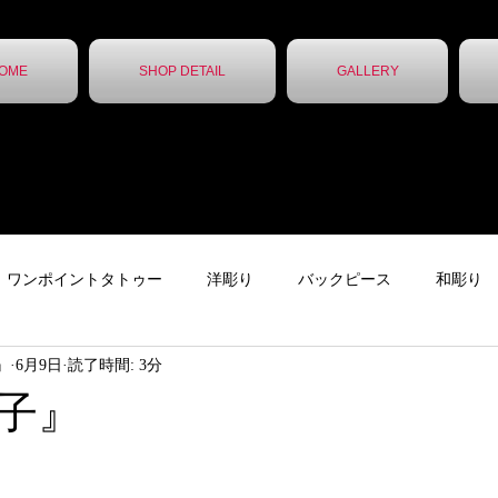
OME
SHOP DETAIL
GALLERY
ワンポイントタトゥー
洋彫り
バックピース
和彫り
ん』
6月9日
読了時間: 3分
ター
下絵
チカーノタトゥー
ニュース
ガールズタ
子』
ッカー
レタータトゥー
トライバル
無題のカテゴリー