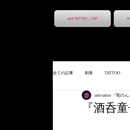
and TATTOO｜TOP
H
全ての記事
刺青
TATTOO
and-tattoo 『彫の
９分胸割
タトゥー
ポス
『酒呑童
ポスター
胸割7分
ステ