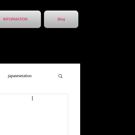
INFORMATION
Blog
japanesetattoo
トゥー
胸割5分
他店引継ぎ