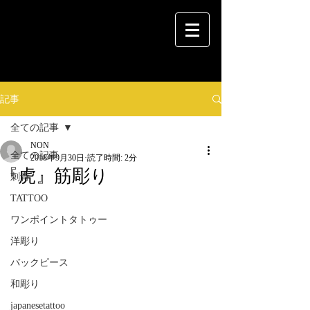
記事
全ての記事
NON
全ての記事
2018年9月30日
読了時間: 2分
『虎』筋彫り
刺青
TATTOO
ワンポイントタトゥー
洋彫り
バックピース
和彫り
japanesetattoo