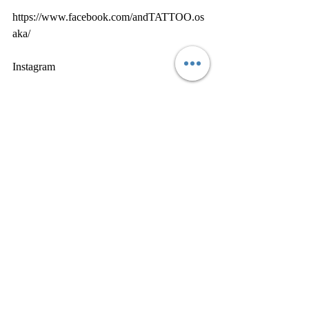
https://www.facebook.com/andTATTOO.os
aka/
Instagram
https://www.instagram.com/and.tattoo/?hl=ja
Twitter
https://mobile.twitter.com/osaka_andTATTO
O
LINE@ ID
@usr6411y 
#虎
#tiger
#刺青
#tattoo
#タトゥー