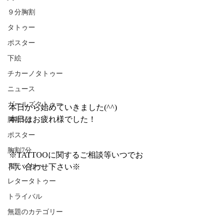
９分胸割
タトゥー
ポスター
下絵
チカーノタトゥー
ニュース
ガールズタトゥー
本日から始めていきました(^^)
本日はお疲れ様でした！
胸割5分
ポスター
胸割7分
※TATTOOに関するご相談等いつでお
ステッカー
問い合わせ下さい※
レタータトゥー
トライバル
無題のカテゴリー