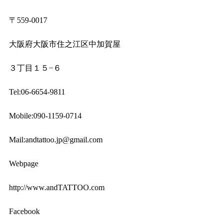
〒559-0017
大阪府大阪市住之江区中加賀屋
３丁目１５−６
Tel:06-6654-9811
Mobile:090-1159-0714
Mail:andtattoo.jp@gmail.com
Webpage
http://www.andTATTOO.com
Facebook