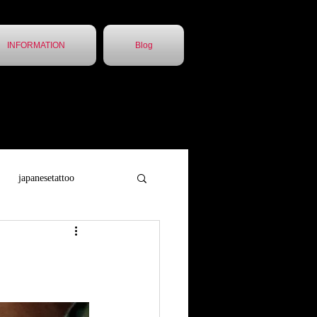
INFORMATION
Blog
japanesetattoo
トゥー
胸割5分
他店引継ぎ