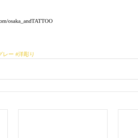
er.com/osaka_andTATTOO
dグレー
#洋彫り