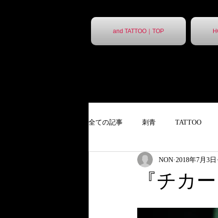
and TATTOO｜TOP
H
全ての記事
刺青
TATTOO
NON
2018年7月3日
９分胸割
タトゥー
ポス
『チカー
ポスター
胸割7分
ステ