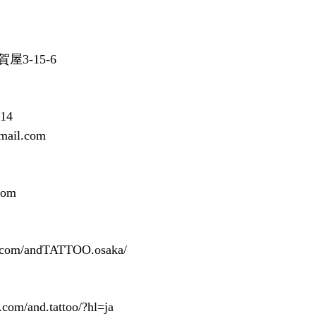
3-15-6
14
mail.com
com
k.com/andTATTOO.osaka/
.com/and.tattoo/?hl=ja