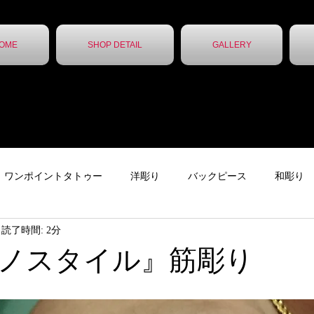
OME
SHOP DETAIL
GALLERY
ワンポイントタトゥー
洋彫り
バックピース
和彫り
読了時間: 2分
ター
下絵
チカーノタトゥー
ニュース
ガールズタ
ノスタイル』筋彫り
ッカー
レタータトゥー
トライバル
無題のカテゴリー