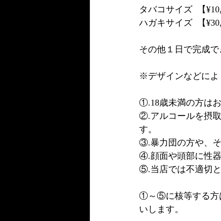
タバコサイズ  【¥10
ハガキサイズ  【¥30
その他１日で完成でき
※デザインなどによ
①.18歳未満の方は
②.アルコールを摂
す。
③.暴力団の方や、
④.顔面や頭部に性
⑤.当店では不適切
①～⑤に核等する方
いします。