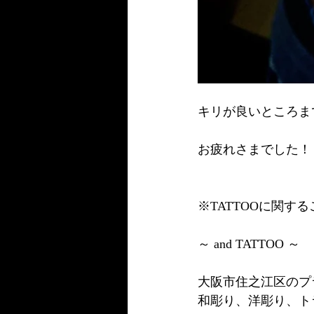
キリが良いところま
お疲れさまでした！
※TATTOOに関
～ and TATTOO ～
大阪市住之江区のプ
和彫り、洋彫り、ト