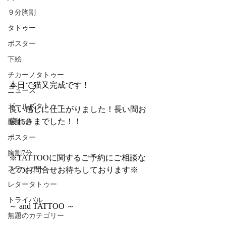
９分胸割
タトゥー
ポスター
下絵
チカーノタトゥー
本日で猫又完成です！
ニュース
ガールズタトゥー
良い感じに仕上がりました！長い間お
疲れさまでした！！
胸割5分
ポスター
胸割7分
※TATTOOに関するご予約にご相談な
ステッカー
どのお問合せお待ちしております※
レタータトゥー
トライバル
～ and TATTOO ～
無題のカテゴリー