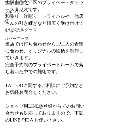
大阪市住之江区のプライベートタトゥ
他店引継ぎ
ースタジオです。
フルスリーブ
和彫り、洋彫り、トライバルや、他店
aT
さんの引き継ぎなど幅広く受け付けて
オリジナルグッズ
います。
カバーアップ
当店では打ち合わせから1人1人の希望
に合わせ、オリジナルの絵柄を制作し
ていきます。
完全予約制のプライベートルームで落
ち着いた中での施術です。
TATTOOに関するご相談にご予約など
お気軽お問合せください。
ショップ用LINE@登録からでのお問い
合わせも対応しておりますので、下記
のLINE@IDをお使い下さい。