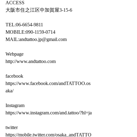
ACCESS
大阪市住之江区中加賀屋3-15-6
TEL:06-6654-9811
MOBILE:090-1159-0714
MAIL:andtattoo.jp@gmail.com
Webpage
http://www.andtattoo.com
facebook
https://www.facebook.com/andTATTOO.os
aka/
Instagram
https://www.instagram.com/and.tattoo/?hl=ja
twitter
https://mobile.twitter.com/osaka_andTATTO