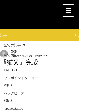
記事
全ての記事
NON
全ての記事
2018年6月3日
読了時間: 2分
『猫又』完成
刺青
TATTOO
ワンポイントタトゥー
洋彫り
バックピース
和彫り
japanesetattoo