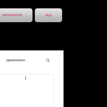
INFORMATION
Blog
japanesetattoo
トゥー
胸割5分
他店引継ぎ