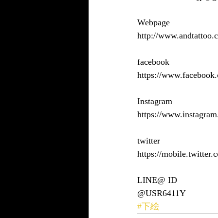
Webpage
http://www.andtattoo.
facebook
https://www.faceboo
Instagram
https://www.instagram
twitter
https://mobile.twitt
LINE@ ID
@USR6411Y
#下絵