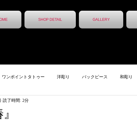
OME
SHOP DETAIL
GALLERY
ワンポイントタトゥー
洋彫り
バックピース
和彫り
日
読了時間: 2分
ター
下絵
チカーノタトゥー
ニュース
ガールズタ
椿』
ッカー
レタータトゥー
トライバル
無題のカテゴリー