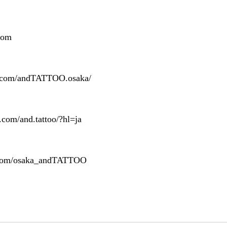
com
k.com/andTATTOO.osaka/
.com/and.tattoo/?hl=ja
er.com/osaka_andTATTOO