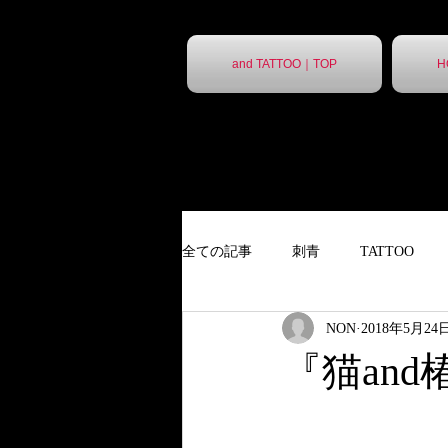
and TATTOO｜TOP
H
全ての記事
刺青
TATTOO
NON
2018年5月24
９分胸割
タトゥー
ポス
『猫and
ポスター
胸割7分
ステ