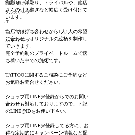
和彫り、洋彫り、トライバルや、他店
他店引継ぎ
さんの引き継ぎなど幅広く受け付けて
フルスリーブ
います。
aT
オリジナルグッズ
当店では打ち合わせから1人1人の希望
に合わせ、オリジナルの絵柄を制作し
カバーアップ
ていきます。
完全予約制のプライベートルームで落
ち着いた中での施術です。
TATTOOに関するご相談にご予約など
お気軽お問合せください。
ショップ用LINE@登録からでのお問い
合わせも対応しておりますので、下記
のLINE@IDをお使い下さい。
ショップ用LINE@登録してる方に、お
得な定期的にキャンペーン情報など配