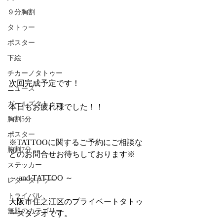
９分胸割
タトゥー
ポスター
下絵
チカーノタトゥー
次回完成予定です！
ニュース
ガールズタトゥー
本日もお疲れ様でした！！
胸割5分
ポスター
※TATTOOに関するご予約にご相談な
胸割7分
どのお問合せお待ちしております※
ステッカー
～ and TATTOO ～
レタータトゥー
トライバル
大阪市住之江区のプライベートタトゥ
無題のカテゴリー
ースタジオです。