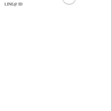
LINE@ ID
@USR6411Y
#JapaneseTattoo
最新記事
すべて表示