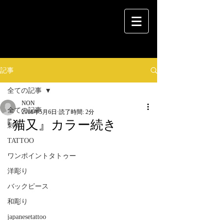
記事
全ての記事
NON
全ての記事
2018年5月6日
読了時間: 2分
『猫又』カラー続き
刺青
TATTOO
ワンポイントタトゥー
洋彫り
バックピース
和彫り
japanesetattoo