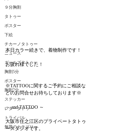
９分胸割
タトゥー
ポスター
下絵
チカーノタトゥー
本日カラー続きで、着物制作です！
ニュース
ガールズタトゥー
お疲れ様でした！
胸割5分
ポスター
※TATTOOに関するご予約にご相談な
胸割7分
どのお問合せお待ちしております※
ステッカー
～ and TATTOO ～
レタータトゥー
トライバル
大阪市住之江区のプライベートタトゥ
無題のカテゴリー
ースタジオです。