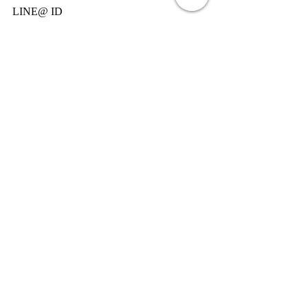
LINE@ ID
@USR6411Y
#JapaneseTattoo
最新記事
すべて表示