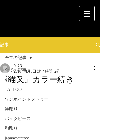
記事
全ての記事
NON
全ての記事
2018年4月8日
読了時間: 2分
『猫又』カラー続き
刺青
TATTOO
ワンポイントタトゥー
洋彫り
バックピース
和彫り
japanesetattoo