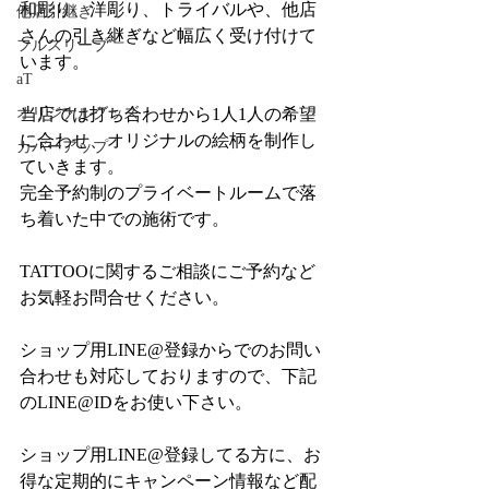
和彫り、洋彫り、トライバルや、他店
他店引継ぎ
さんの引き継ぎなど幅広く受け付けて
フルスリーブ
います。
aT
オリジナルグッズ
当店では打ち合わせから1人1人の希望
に合わせ、オリジナルの絵柄を制作し
カバーアップ
ていきます。
完全予約制のプライベートルームで落
ち着いた中での施術です。
TATTOOに関するご相談にご予約など
お気軽お問合せください。
ショップ用LINE@登録からでのお問い
合わせも対応しておりますので、下記
のLINE@IDをお使い下さい。
ショップ用LINE@登録してる方に、お
得な定期的にキャンペーン情報など配