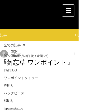
記事
全ての記事
NON
全ての記事
2018年3月23日
読了時間: 2分
『勿忘草 ワンポイント』
刺青
TATTOO
ワンポイントタトゥー
洋彫り
バックピース
和彫り
japanesetattoo