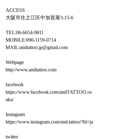
ACCESS
大阪市住之江区中加賀屋3-15-6
TEL:06-6654-9811
MOBILE:090-1159-0714
MAIL:andtattoo.jp@gmail.com
Webpage
http://www.andtattoo.com
facebook
https://www.facebook.com/andTATTOO.os
aka/
Instagram
https://www.instagram.com/and.tattoo/?hl=ja
twitter