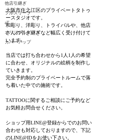
他店引継ぎ
大阪市住之江区のプライベートタトゥ
フルスリーブ
ースタジオです。
aT
和彫り、洋彫り、トライバルや、他店
オリジナルグッズ
さんの引き継ぎなど幅広く受け付けて
います。
カバーアップ
当店では打ち合わせから1人1人の希望
に合わせ、オリジナルの絵柄を制作し
ていきます。
完全予約制のプライベートルームで落
ち着いた中での施術です。
TATTOOに関するご相談にご予約など
お気軽お問合せください。
ショップ用LINE@登録からでのお問い
合わせも対応しておりますので、下記
のLINE@IDをお使い下さい。