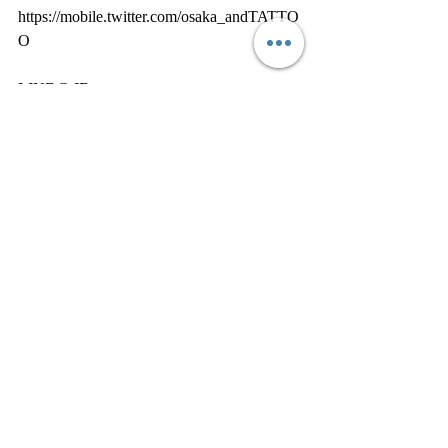
https://mobile.twitter.com/osaka_andTATTO
O
LINE@ ID
@USR6411Y
#ワンポイント
#GirlsTattoo
最新記事
すべて表示