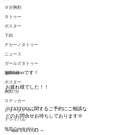
９分胸割
タトゥー
ポスター
下絵
チカーノタトゥー
ニュース
ガールズタトゥー
girlstattooです！
胸割5分
ポスター
お疲れ様でした！！
胸割7分
ステッカー
※TATTOOに関するご予約にご相談な
レタータトゥー
どのお問合せお待ちしております※
トライバル
無題のカテゴリー
～ and TATTOO ～