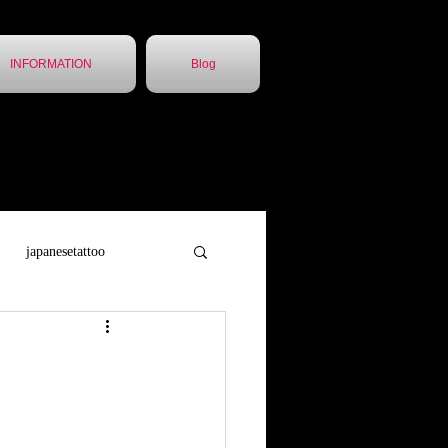
INFORMATION
Blog
japanesetattoo
トゥー
胸割5分
他店引継ぎ