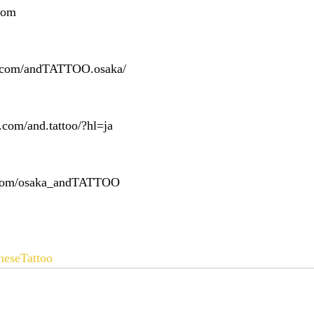
com
k.com/andTATTOO.osaka/
.com/and.tattoo/?hl=ja
er.com/osaka_andTATTOO
neseTattoo