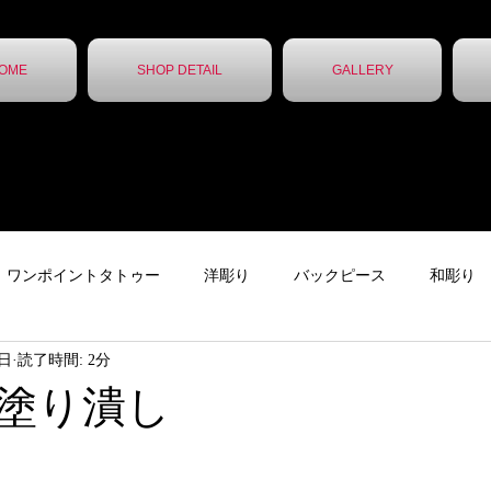
OME
SHOP DETAIL
GALLERY
ワンポイントタトゥー
洋彫り
バックピース
和彫り
1日
読了時間: 2分
ター
下絵
チカーノタトゥー
ニュース
ガールズタ
塗り潰し
ッカー
レタータトゥー
トライバル
無題のカテゴリー