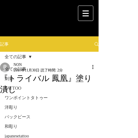
記事
全ての記事
NON
全ての記事
2017年11月30日
読了時間: 2分
『トライバル 鳳凰』塗り
刺青
潰し
TATTOO
ワンポイントタトゥー
洋彫り
バックピース
和彫り
japanesetattoo