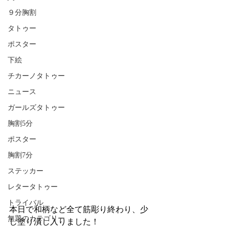
９分胸割
タトゥー
ポスター
下絵
チカーノタトゥー
ニュース
ガールズタトゥー
胸割5分
ポスター
胸割7分
ステッカー
レタータトゥー
トライバル
本日で和柄など全て筋彫り終わり、少
無題のカテゴリー
し塗り潰し入りました！