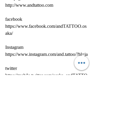
http://www.andtattoo.com
facebook
https://www.facebook.com/andTATTOO.os
aka/
Instagram
https://www.instagram.com/and.tattoo/?hl=ja
twitter
https://mobile.twitter.com/osaka_andTATTO
O
LINE@ ID
@USR6411Y
#胸割り
７分 
#洋彫り
#トライバル