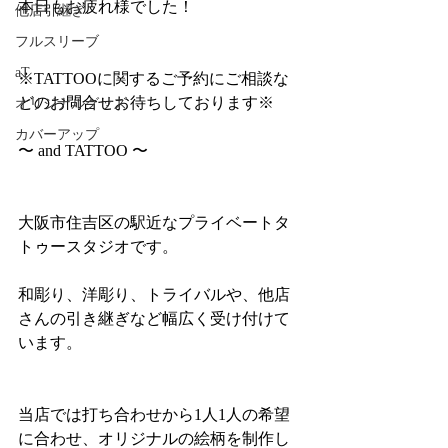
本日もお疲れ様でした！
他店引継ぎ
フルスリーブ
aT
※TATTOOに関するご予約にご相談な
どのお問合せお待ちしております※
オリジナルグッズ
カバーアップ
〜 and TATTOO 〜
大阪市住吉区の駅近なプライベートタ
トゥースタジオです。
和彫り、洋彫り、トライバルや、他店
さんの引き継ぎなど幅広く受け付けて
います。
当店では打ち合わせから1人1人の希望
に合わせ、オリジナルの絵柄を制作し