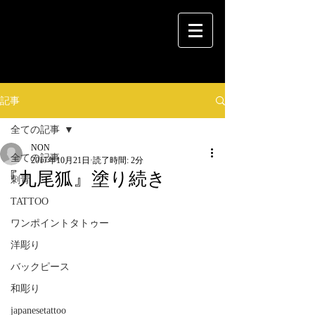
記事
全ての記事
NON
全ての記事
2017年10月21日
読了時間: 2分
『九尾狐』塗り続き
刺青
TATTOO
ワンポイントタトゥー
洋彫り
バックピース
和彫り
japanesetattoo