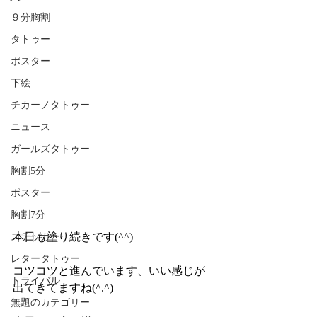
９分胸割
タトゥー
ポスター
下絵
チカーノタトゥー
ニュース
ガールズタトゥー
胸割5分
ポスター
胸割7分
本日も塗り続きです(^^)
ステッカー
レタータトゥー
コツコツと進んでいます、いい感じが
トライバル
出てきてますね(^.^)
無題のカテゴリー