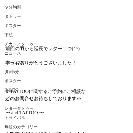
９分胸割
タトゥー
ポスター
下絵
チカーノタトゥー
前回の羽から延長でレター二つ(^^)
ニュース
ガールズタトゥー
本日もありがとうございました！
胸割5分
ポスター
胸割7分
※TATTOOに関するご予約にご相談な
どのお問合せお待ちしております※
ステッカー
レタータトゥー
〜 and TATTOO 〜
トライバル
無題のカテゴリー