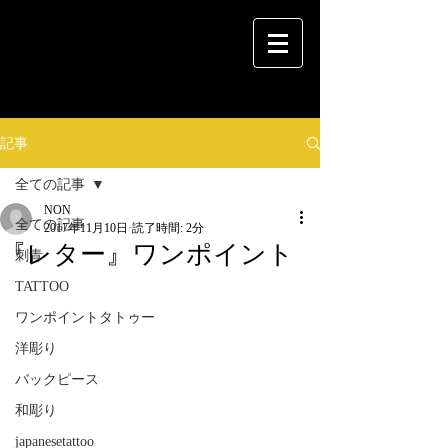
記事
全ての記事
NON
全ての記事
2017年11月10日
読了時間: 2分
『レター』ワンポイント
刺青
TATTOO
ワンポイントタトゥー
洋彫り
バックピース
和彫り
japanesetattoo