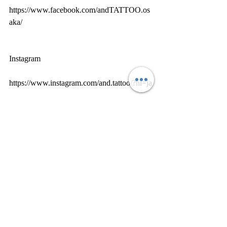
https://www.facebook.com/andTATTOO.os
aka/
Instagram
https://www.instagram.com/and.tattoo/?hl=ja
twitter
https://mobile.twitter.com/osaka_andTATTO
O
LINE@ ID
@USR6411Y 