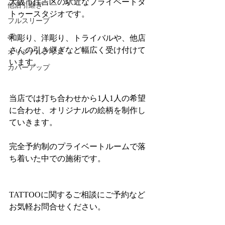
大阪市住吉区の駅近なプライベートタ
他店引継ぎ
トゥースタジオです。
フルスリーブ
aT
和彫り、洋彫り、トライバルや、他店
さんの引き継ぎなど幅広く受け付けて
オリジナルグッズ
います。
カバーアップ
当店では打ち合わせから1人1人の希望
に合わせ、オリジナルの絵柄を制作し
ていきます。
完全予約制のプライベートルームで落
ち着いた中での施術です。
TATTOOに関するご相談にご予約など
お気軽お問合せください。