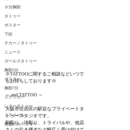
９分胸割
タトゥー
ポスター
下絵
チカーノタトゥー
ニュース
ガールズタトゥー
胸割5分
※TATTOOに関するご相談などいつで
ポスター
もお待ちしております※
胸割7分
～ and TATTOO ～
ステッカー
レタータトゥー
大阪市住吉区の駅近なプライベートタ
トライバル
トゥースタジオです。
和彫り、洋彫り、トライバルや、他店
無題のカテゴリー
さんの引き継ぎなど幅広く受け付けて