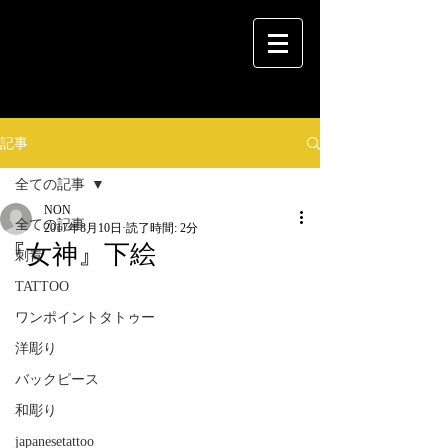
記事
全ての記事
NON
全ての記事
2017年8月10日
読了時間: 2分
『女神』下絵
刺青
TATTOO
ワンポイントタトゥー
洋彫り
バックピース
和彫り
japanesetattoo