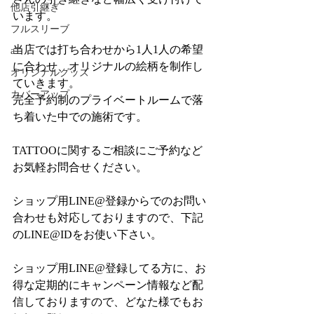
他店引継ぎ
います。
フルスリーブ
当店では打ち合わせから1人1人の希望
aT
に合わせ、オリジナルの絵柄を制作し
オリジナルグッズ
ていきます。
カバーアップ
完全予約制のプライベートルームで落
ち着いた中での施術です。
TATTOOに関するご相談にご予約など
お気軽お問合せください。
ショップ用LINE@登録からでのお問い
合わせも対応しておりますので、下記
のLINE@IDをお使い下さい。
ショップ用LINE@登録してる方に、お
得な定期的にキャンペーン情報など配
信しておりますので、どなた様でもお