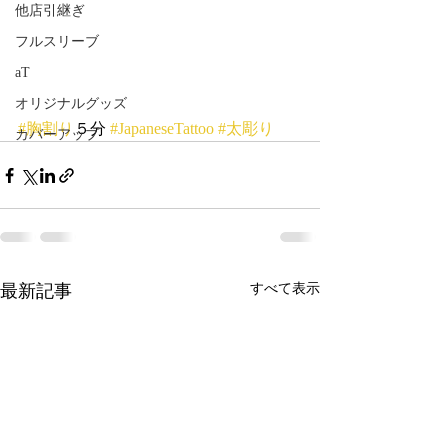
他店引継ぎ
フルスリーブ
aT
オリジナルグッズ
#胸割り
５分 
#JapaneseTattoo
#太彫り
カバーアップ
最新記事
すべて表示