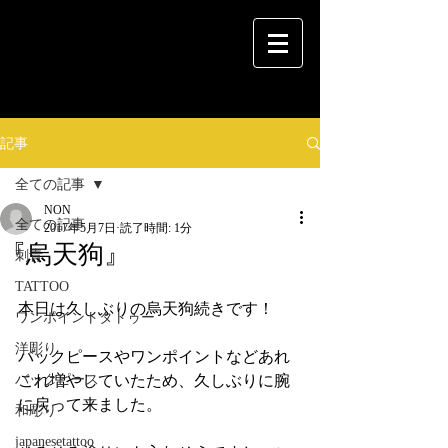
記事
全ての記事
NON
全ての記事
2017年5月7日
読了時間: 1分
『烏天狗』
刺青
TATTOO
本日は久しぶりの烏天狗続きです！
ワンポイントタトゥー
洋彫り
バックピースやワンポイントなどあれ
バックピース
これ増やしていたため、久しぶりに腕
に戻って来ました。
和彫り
japanesetattoo