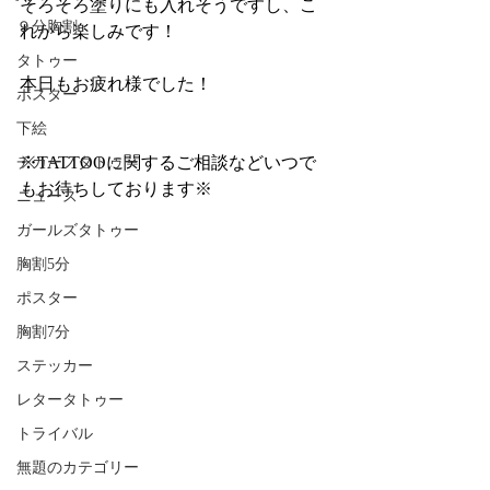
そろそろ塗りにも入れそうですし、こ
９分胸割
れから楽しみです！
タトゥー
本日もお疲れ様でした！
ポスター
下絵
※TATTOOに関するご相談などいつで
チカーノタトゥー
もお待ちしております※
ニュース
ガールズタトゥー
胸割5分
ポスター
胸割7分
ステッカー
レタータトゥー
トライバル
無題のカテゴリー