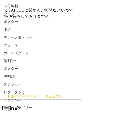
９分胸割
※TATTOOに関するご相談などいつで
タトゥー
もお待ちしております※
ポスター
下絵
チカーノタトゥー
ニュース
ガールズタトゥー
胸割5分
ポスター
胸割7分
ステッカー
レタータトゥー
#下絵
#洋彫り
#ブラックandグレー
トライバル
無題のカテゴリー