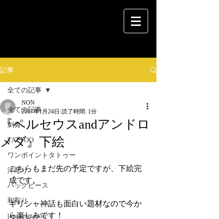
記事
全ての記事
NON
全ての記事
2017年1月24日
読了時間: 1分
『ペルセウスandアンドロ
刺青
メダ』下絵
TATTOO
ワンポイントタトゥー
こちらもまだ先の予定ですが、下絵完
洋彫り
成です。
バックピース
和彫り
ギリシャ神話も面白い題材なので今か
ら楽しみです！
japanesetattoo