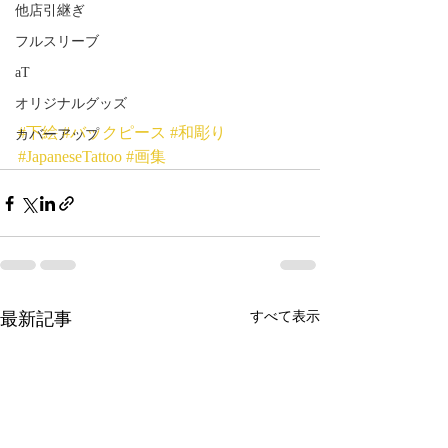
他店引継ぎ
フルスリーブ
aT
オリジナルグッズ
#下絵
#バックピース
#和彫り
カバーアップ
#JapaneseTattoo
#画集
最新記事
すべて表示