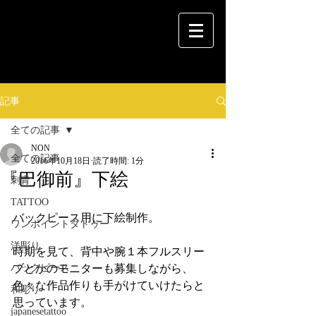
記事
全ての記事
NON
全ての記事
2016年10月18日
読了時間: 1分
『巴御前』下絵
刺青
TATTOO
バックピース用に下絵制作。
ワンポイントタトゥー
洋彫り
時期を見て、背中や腕１本フルスリー
バックピース
ブとかのモニターも募集しながら、
色々な作品作りも手がけていけたらと
和彫り
思っています。
japanesetattoo