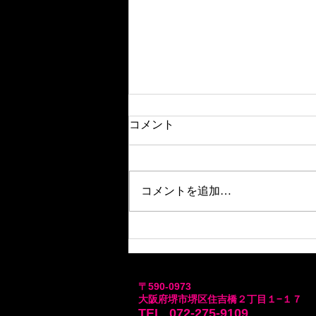
コメント
『地獄太夫』
コメントを追加…
​〒590-0973
大阪府堺市堺区住吉橋２丁目１−１７
TEL 072-275-9109