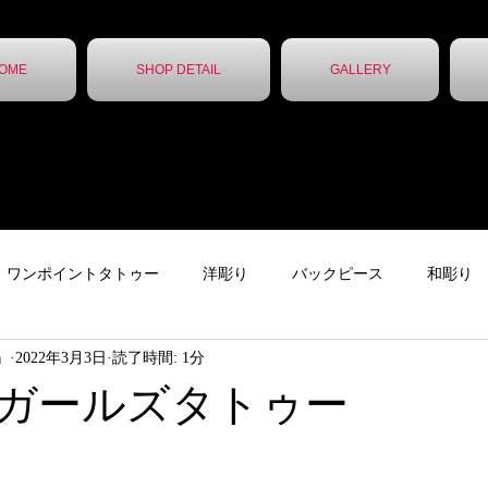
OME
SHOP DETAIL
GALLERY
ワンポイントタトゥー
洋彫り
バックピース
和彫り
ん』
2022年3月3日
読了時間: 1分
ター
下絵
チカーノタトゥー
ニュース
ガールズタ
ガールズタトゥー
ッカー
レタータトゥー
トライバル
無題のカテゴリー