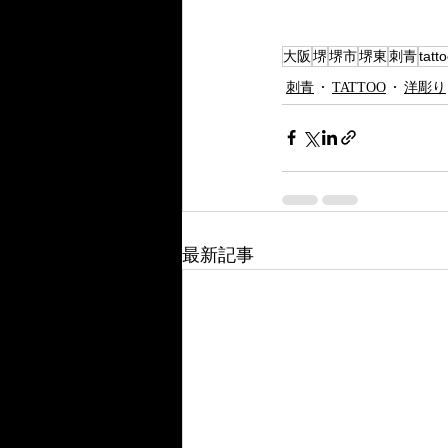
大阪
堺
堺市
堺東
刺青
tatt
刺青
TATTOO
洋彫り
最新記事