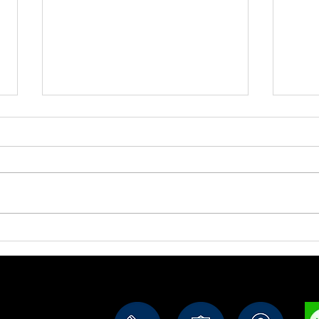
『達磨』
『び
ル