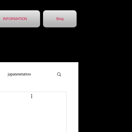
INFORMATION
Blog
japanesetattoo
トゥー
胸割5分
他店引継ぎ