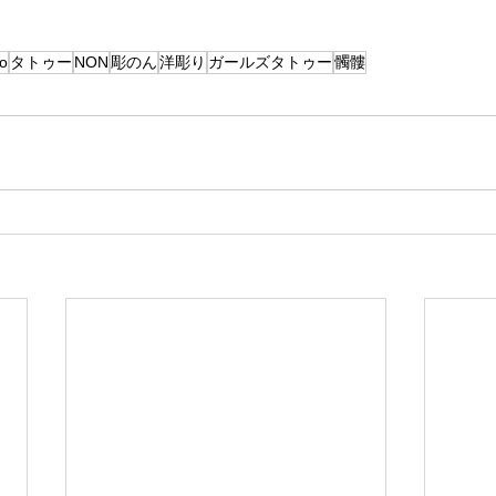
oo
タトゥー
NON
彫のん
洋彫り
ガールズタトゥー
髑髏