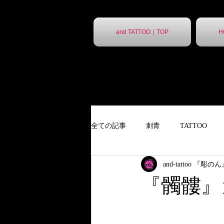
and TATTOO｜TOP
H
全ての記事
刺青
TATTOO
and-tattoo 『彫の
９分胸割
タトゥー
ポス
『髑髏』
ポスター
胸割7分
ステ