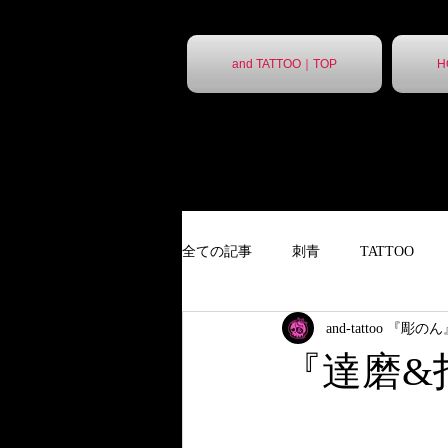
and TATTOO｜TOP
H
全ての記事
刺青
TATTOO
and-tattoo 『彫の
９分胸割
タトゥー
ポス
『達磨&
ポスター
胸割7分
ステ