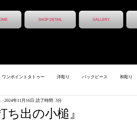
OME
SHOP DETAIL
GALLERY
ワンポイントタトゥー
洋彫り
バックピース
和彫り
ん』
2024年11月16日
読了時間: 3分
ター
下絵
チカーノタトゥー
ニュース
ガールズタ
打ち出の小槌』
ッカー
レタータトゥー
トライバル
無題のカテゴリー