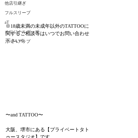
他店引継ぎ
フルスリーブ
aT
※18歳未満の未成年以外のTATTOOに
オリジナルグッズ
関するご相談等はいつでお問い合わせ
下さい※
カバーアップ
〜and TATTOO〜
大阪、堺市にある【プライベートタト
ゥースタジオ】です。