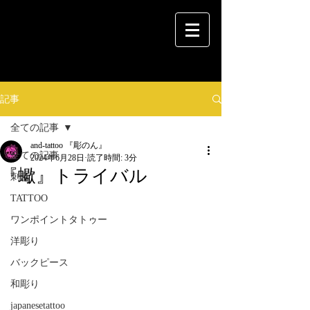
記事
全ての記事
and-tattoo 『彫のん』
全ての記事
2024年6月28日
読了時間: 3分
『蠍』トライバル
刺青
TATTOO
ワンポイントタトゥー
洋彫り
バックピース
和彫り
japanesetattoo