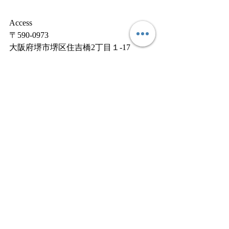
Access
〒590-0973
大阪府堺市堺区住吉橋2丁目１-17
マップ
https://goo.gl/maps/hkHVYQPRRE1aNZk9
6
Tel:072-275-9109
Mobile:090-1159-0714
Mail:
andtattoo.jp@gmail.com
Webpage
http://www.andTATTOO.com
Facebook
https://www.facebook.com/profile.php?
id=100008484158373