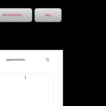
INFORMATION
Blog
japanesetattoo
トゥー
胸割5分
他店引継ぎ