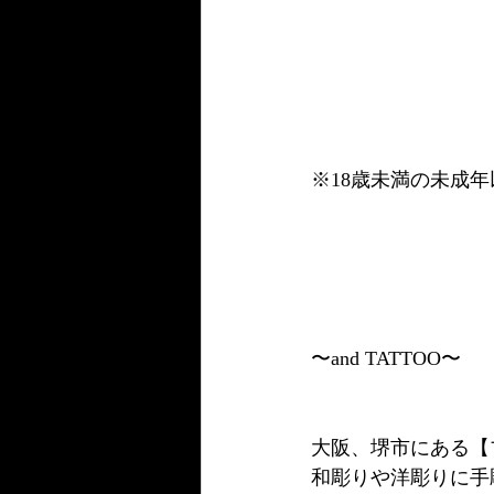
※18歳未満の未成
〜and TATTOO〜
大阪、堺市にある【
和彫りや洋彫りに手