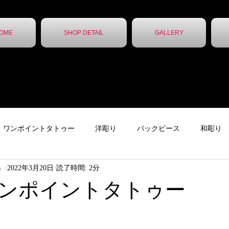
OME
SHOP DETAIL
GALLERY
ワンポイントタトゥー
洋彫り
バックピース
和彫り
ん』
2022年3月20日
読了時間: 2分
ター
下絵
チカーノタトゥー
ニュース
ガールズタ
ンポイントタトゥー
ッカー
レタータトゥー
トライバル
無題のカテゴリー