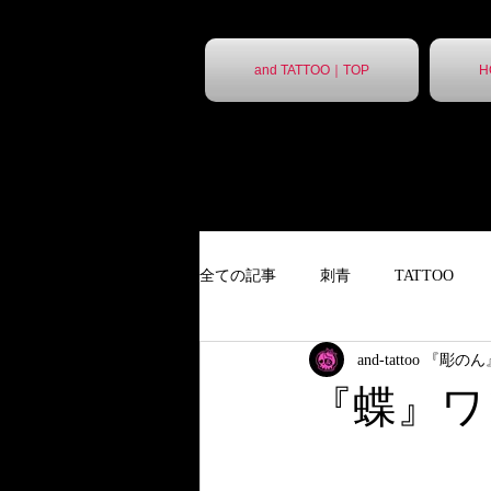
and TATTOO｜TOP
H
全ての記事
刺青
TATTOO
and-tattoo 『彫の
９分胸割
タトゥー
ポス
『蝶』ワ
ポスター
胸割7分
ステ