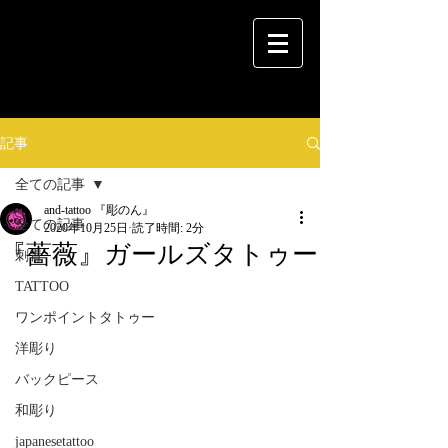
記事
全ての記事
and-tattoo 『彫のん』
全ての記事
2020年10月25日
読了時間: 2分
『薔薇』ガールズタトゥー
刺青
TATTOO
ワンポイントタトゥー
洋彫り
バックピース
和彫り
japanesetattoo