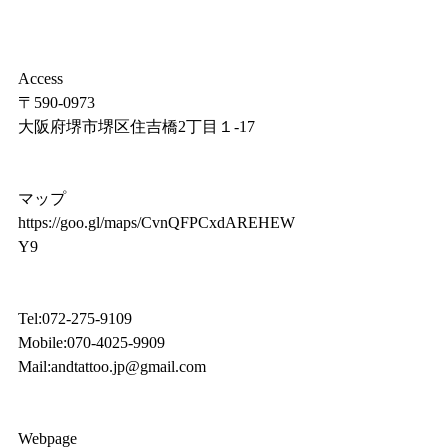
Access
〒590-0973
大阪府堺市堺区住吉橋2丁目１-17
マップ 
https://goo.gl/maps/CvnQFPCxdAREHEW
Y9
Tel:072-275-9109
Mobile:070-4025-9909
Mail:andtattoo.jp@gmail.com
Webpage