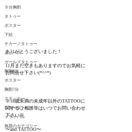
９分胸割
タトゥー
ポスター
下絵
チカーノタトゥー
ありがとうございました！
ニュース
ガールズタトゥー
11月まだ空きもありますのでお気軽に
胸割5分
お問合せ下さい(*^^*)
ポスター
胸割7分
ステッカー
※18歳未満の未成年以外のTATTOOに
関するご相談等はいつでお問い合わせ
レタータトゥー
下さい※
トライバル
無題のカテゴリー
〜and TATTOO〜