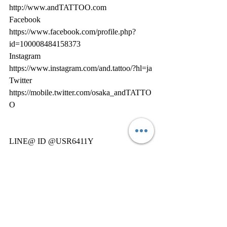
http://www.andTATTOO.com
Facebook
https://www.facebook.com/profile.php?
id=100008484158373
Instagram
https://www.instagram.com/and.tattoo/?hl=ja
Twitter
https://mobile.twitter.com/osaka_andTATTO
O
LINE@ ID @USR6411Y
『オリジナルショップアイテム販売サ
イト』
https://gsfr3.app.goo.gl/?