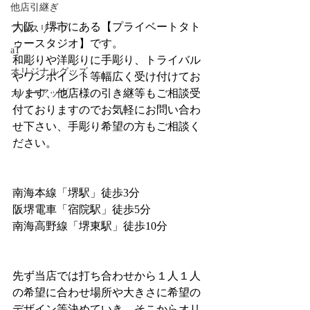
他店引継ぎ
大阪、堺市にある【プライベートタト
フルスリーブ
ゥースタジオ】です。
aT
和彫りや洋彫りに手彫り、トライバル
オリジナルグッズ
やワンポイント等幅広く受け付けてお
ります、他店様の引き継等もご相談受
カバーアップ
付ておりますのでお気軽にお問い合わ
せ下さい、手彫り希望の方もご相談く
ださい。
南海本線「堺駅」徒歩3分
阪堺電車「宿院駅」徒歩5分
南海高野線「堺東駅」徒歩10分
先ず当店では打ち合わせから１人１人
の希望に合わせ場所や大きさに希望の
デザイン等決めていき、そこからオリ