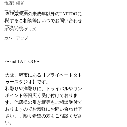
他店引継ぎ
フルスリーブ
※18歳未満の未成年以外のTATTOOに
関するご相談等はいつでお問い合わせ
aT
下さい※
オリジナルグッズ
カバーアップ
〜and TATTOO〜
大阪、堺市にある【プライベートタト
ゥースタジオ】です。
和彫りや洋彫りに、トライバルやワン
ポイント等幅広く受け付けておりま
す、他店様の引き継等もご相談受付て
おりますのでお気軽にお問い合わせ下
さい、手彫り希望の方もご相談くださ
い。