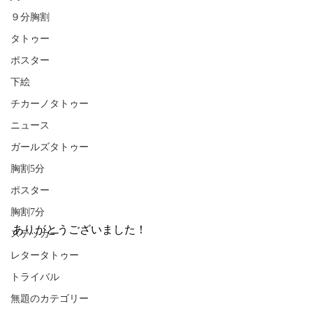
９分胸割
タトゥー
ポスター
下絵
チカーノタトゥー
ニュース
ガールズタトゥー
胸割5分
ポスター
胸割7分
ありがとうございました！
ステッカー
レタータトゥー
トライバル
無題のカテゴリー