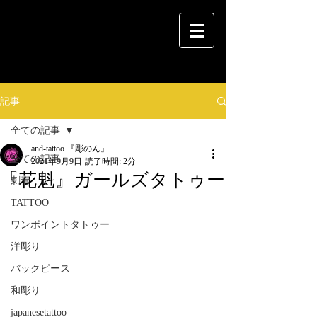
記事
全ての記事
and-tattoo 『彫のん』
全ての記事
2021年9月9日
読了時間: 2分
『花魁』ガールズタトゥー
刺青
TATTOO
ワンポイントタトゥー
洋彫り
バックピース
和彫り
japanesetattoo