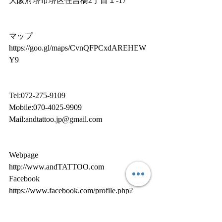
大阪府堺市堺区住吉橋2丁目１-17
マップ 
https://goo.gl/maps/CvnQFPCxdAREHEW
Y9
Tel:072-275-9109
Mobile:070-4025-9909
Mail:andtattoo.jp@gmail.com
Webpage
http://www.andTATTOO.com
Facebook
https://www.facebook.com/profile.php?
id=100008484158373
Instagram