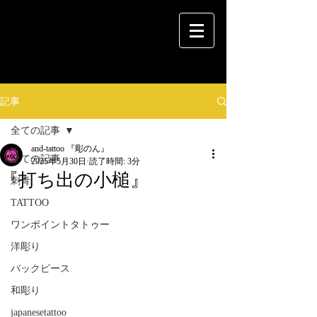
記事
全ての記事
and-tattoo 『彫のん』
全ての記事
2025年5月30日
読了時間: 3分
『打ち出の小槌』
刺青
TATTOO
ワンポイントタトゥー
洋彫り
バックピース
和彫り
japanesetattoo