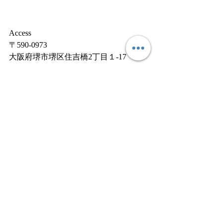
Access
〒590-0973
大阪府堺市堺区住吉橋2丁目１-17
マップ
https://goo.gl/maps/hkHVYQPRRE1aNZk9
6
Tel:072-275-9109
Mobile:090-1159-0714
Mail:
andtattoo.jp@gmail.com
Webpage
http://www.andTATTOO.com
Facebook
https://www.facebook.com/profile.php?