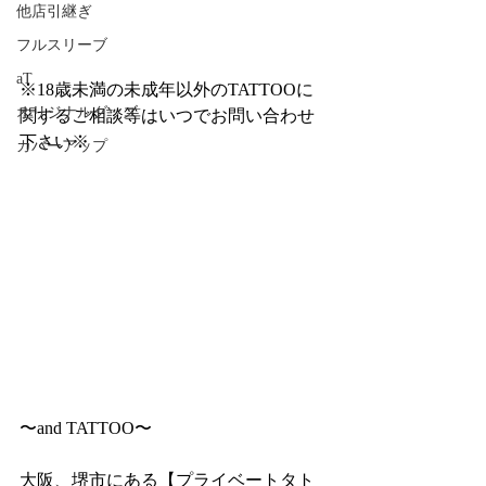
他店引継ぎ
フルスリーブ
aT
※18歳未満の未成年以外のTATTOOに
オリジナルグッズ
関するご相談等はいつでお問い合わせ
下さい※
カバーアップ
〜and TATTOO〜
大阪、堺市にある【プライベートタト