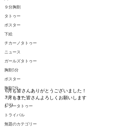
９分胸割
タトゥー
ポスター
下絵
チカーノタトゥー
ニュース
ガールズタトゥー
胸割5分
ポスター
胸割7分
6月も皆さんありがとうございました！
ステッカー
7月もまた皆さんよろしくお願いします
(^^)
レタータトゥー
トライバル
無題のカテゴリー