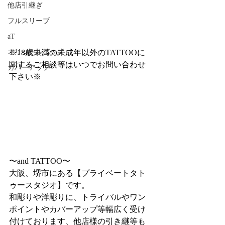
他店引継ぎ
フルスリーブ
aT
オリジナルグッズ
※18歳未満の未成年以外のTATTOOに
関するご相談等はいつでお問い合わせ
カバーアップ
下さい※
〜and TATTOO〜
大阪、堺市にある【プライベートタト
ゥースタジオ】です。
和彫りや洋彫りに、トライバルやワン
ポイントやカバーアップ等幅広く受け
付けております、他店様の引き継等も