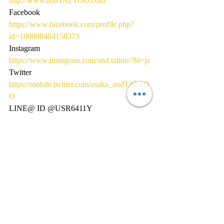
http://www.andTATTOO.com
Facebook
https://www.facebook.com/profile.php?
id=100008484158373
Instagram
https://www.instagram.com/and.tattoo/?hl=ja
Twitter
https://mobile.twitter.com/osaka_andTATTO
O
LINE@ ID @USR6411Y
『オリジナルショップアイテム販売サ
イト』
https://gsfr3.app.goo.gl/?
link=https://thebase.in/to/shop?
shop_id%3DandTATTOO-official-
ec%26follow%3Dtrue&apn=in.thebase.base
&isi=661263905&ibi=in.thebase&ius=basee
c&cid=8787759859694878474&_icp=1
大阪
堺
堺市
堺東
刺青
tattoo
タトゥー
NON
彫のん