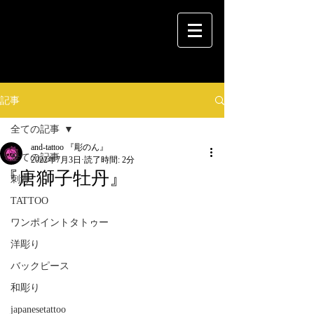
記事
全ての記事
and-tattoo 『彫のん』
全ての記事
2022年7月3日
読了時間: 2分
『唐獅子牡丹』
刺青
TATTOO
ワンポイントタトゥー
洋彫り
バックピース
和彫り
japanesetattoo