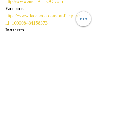
http://www.andTATTOO.com
Facebook
https://www.facebook.com/profile.php?
id=100008484158373
Instagram
https://www.instagram.com/and.tattoo/?hl=ja
Twitter
https://mobile.twitter.com/osaka_andTATTO
O
LINE@ ID @USR6411Y
『オリジナルショップアイテム販売サ
イト』
https://gsfr3.app.goo.gl/?
link=https://thebase.in/to/shop?
shop_id%3DandTATTOO-official-
ec%26follow%3Dtrue&apn=in.thebase.base
&isi=661263905&ibi=in.thebase&ius=basee
c&cid=8787759859694878474&_icp=1
大阪
堺
堺市
堺東
刺青
tattoo
タトゥー
NON
彫のん