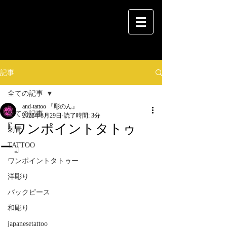
記事
全ての記事
and-tattoo 『彫のん』
全ての記事
2022年8月29日
読了時間: 3分
『ワンポイントタトゥ
刺青
ー』
TATTOO
ワンポイントタトゥー
洋彫り
バックピース
和彫り
japanesetattoo