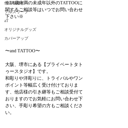
※18歳未満の未成年以外のTATTOOに
他店引継ぎ
関するご相談等はいつでお問い合わせ
フルスリーブ
下さい※
aT
オリジナルグッズ
カバーアップ
〜and TATTOO〜
大阪、堺市にある【プライベートタト
ゥースタジオ】です。
和彫りや洋彫りに、トライバルやワン
ポイント等幅広く受け付けておりま
す、他店様の引き継等もご相談受付て
おりますのでお気軽にお問い合わせ下
さい、手彫り希望の方もご相談くださ
い。