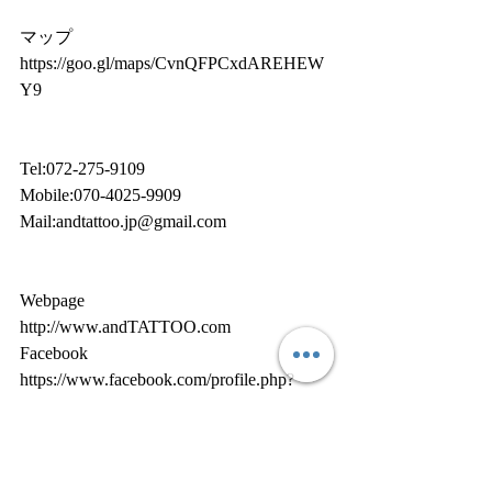
マップ 
https://goo.gl/maps/CvnQFPCxdAREHEW
Y9
Tel:072-275-9109
Mobile:070-4025-9909
Mail:andtattoo.jp@gmail.com
Webpage
http://www.andTATTOO.com
Facebook
https://www.facebook.com/profile.php?
id=100008484158373
Instagram
https://www.instagram.com/and.tattoo/?hl=ja
Twitter