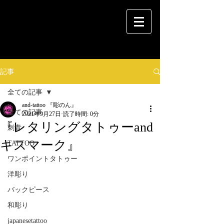
記事
全ての記事
and-tattoo 『彫のん』
全ての記事
2021年9月27日
読了時間: 0分
『レタリングタトゥーand
刺青
キスマーク』
TATTOO
ワンポイントタトゥー
洋彫り
バックピース
和彫り
japanesetattoo