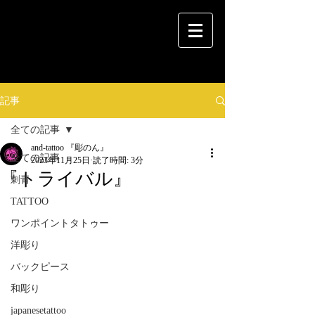
記事
全ての記事
and-tattoo 『彫のん』
全ての記事
2023年11月25日
読了時間: 3分
『トライバル』
刺青
TATTOO
ワンポイントタトゥー
洋彫り
バックピース
和彫り
japanesetattoo