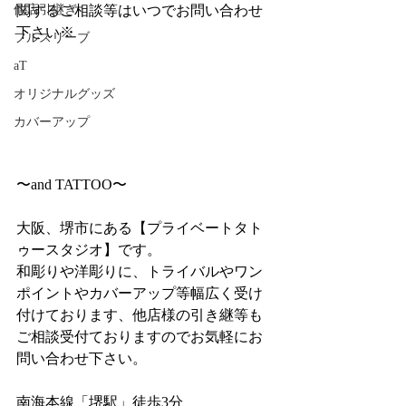
関するご相談等はいつでお問い合わせ
他店引継ぎ
下さい※
フルスリーブ
aT
オリジナルグッズ
カバーアップ
〜and TATTOO〜
大阪、堺市にある【プライベートタト
ゥースタジオ】です。
和彫りや洋彫りに、トライバルやワン
ポイントやカバーアップ等幅広く受け
付けております、他店様の引き継等も
ご相談受付ておりますのでお気軽にお
問い合わせ下さい。
南海本線「堺駅」徒歩3分