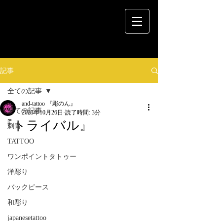
記事
全ての記事
and-tattoo 『彫のん』
全ての記事
2023年10月26日
読了時間: 3分
『トライバル』
刺青
TATTOO
ワンポイントタトゥー
洋彫り
バックピース
和彫り
japanesetattoo