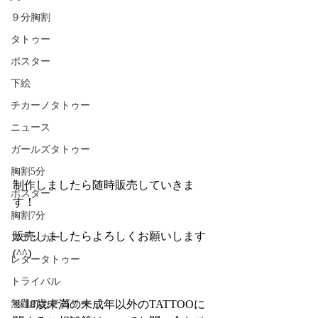
９分胸割
タトゥー
ポスター
下絵
チカーノタトゥー
ニュース
ガールズタトゥー
胸割5分
制作しましたら随時販売していきま
ポスター
す！
胸割7分
販売しましたらよろしくお願いします
ステッカー
(^^)
レタータトゥー
トライバル
無題のカテゴリー
※18歳未満の未成年以外のTATTOOに