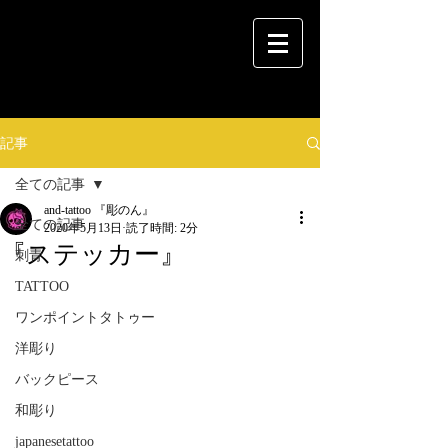
記事
全ての記事
and-tattoo 『彫のん』
全ての記事
2020年5月13日
読了時間: 2分
『ステッカー』
刺青
TATTOO
ワンポイントタトゥー
洋彫り
バックピース
和彫り
japanesetattoo