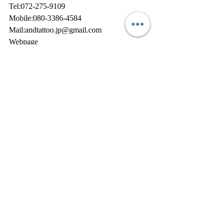
Tel:072-275-9109
Mobile:080-3386-4584
Mail:andtattoo.jp@gmail.com
Webpage
http://www.andTATTOO.com
Facebook
https://www.facebook.com/profile.php?
id=100008484158373
Instagram
https://www.instagram.com/and.tattoo/?hl=ja
Twitter
https://mobile.twitter.com/osaka_andTATTO
O
LINE@ ID @USR6411Y
『オリジナルショップアイテム販売サ
イト』
https://gsfr3.app.goo.gl/?
link=https://thebase.in/to/shop?
shop_id%3DandTATTOO-official-