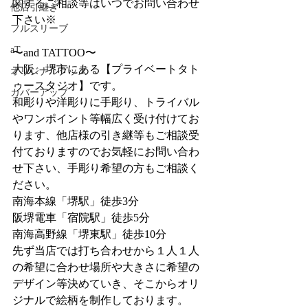
関するご相談等はいつでお問い合わせ
他店引継ぎ
下さい※
フルスリーブ
aT
〜and TATTOO〜
大阪、堺市にある【プライベートタト
オリジナルグッズ
ゥースタジオ】です。
カバーアップ
和彫りや洋彫りに手彫り、トライバル
やワンポイント等幅広く受け付けてお
ります、他店様の引き継等もご相談受
付ておりますのでお気軽にお問い合わ
せ下さい、手彫り希望の方もご相談く
ださい。
南海本線「堺駅」徒歩3分
阪堺電車「宿院駅」徒歩5分
南海高野線「堺東駅」徒歩10分
先ず当店では打ち合わせから１人１人
の希望に合わせ場所や大きさに希望の
デザイン等決めていき、そこからオリ
ジナルで絵柄を制作しております。