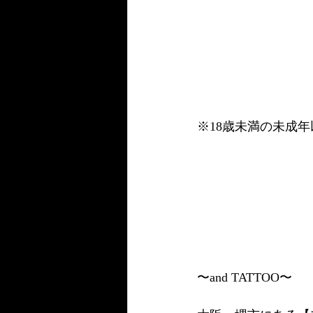
※18歳未満の未成
〜and TATTOO〜