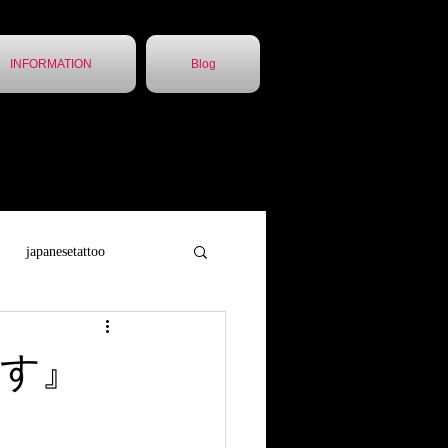
INFORMATION
Blog
japanesetattoo
トゥー
胸割5分
す』
他店引継ぎ