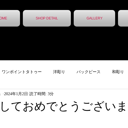
OME
SHOP DETAIL
GALLERY
ワンポイントタトゥー
洋彫り
バックピース
和彫り
ん』
2024年1月2日
読了時間: 3分
ター
下絵
チカーノタトゥー
ニュース
ガールズタ
しておめでとうございま
ッカー
レタータトゥー
トライバル
無題のカテゴリー