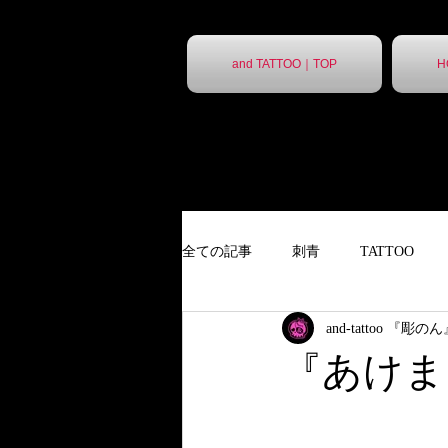
and TATTOO｜TOP
H
全ての記事
刺青
TATTOO
and-tattoo 『彫の
９分胸割
タトゥー
ポス
『あけま
ポスター
胸割7分
ステ