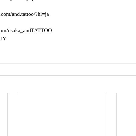
.com/and.tattoo/?hl=ja
er.com/osaka_andTATTOO
11Y