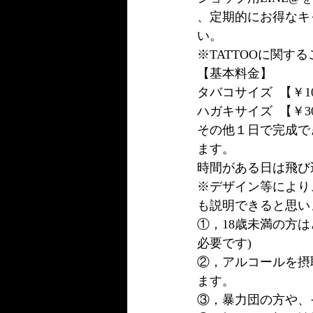
、定期的にお得なキ
い。
※TATTOOに関
【基本料金】
タバコサイズ  【￥10
ハガキサイズ  【￥30
その他１日で完成でき
ます。
時間がある日は飛び
※デザイン等により
も説明できると思い
①，18歳未満の方
必要です)
②，アルコールを摂
ます。
③，暴力団の方や、