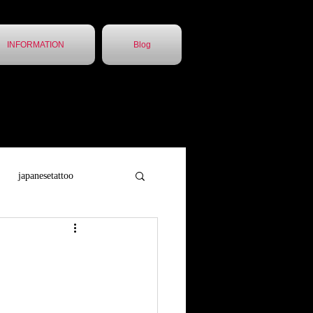
INFORMATION
Blog
japanesetattoo
トゥー
胸割5分
他店引継ぎ