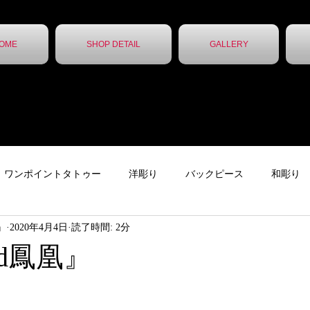
OME
SHOP DETAIL
GALLERY
ワンポイントタトゥー
洋彫り
バックピース
和彫り
ん』
2020年4月4日
読了時間: 2分
ター
下絵
チカーノタトゥー
ニュース
ガールズタ
d鳳凰』
ッカー
レタータトゥー
トライバル
無題のカテゴリー