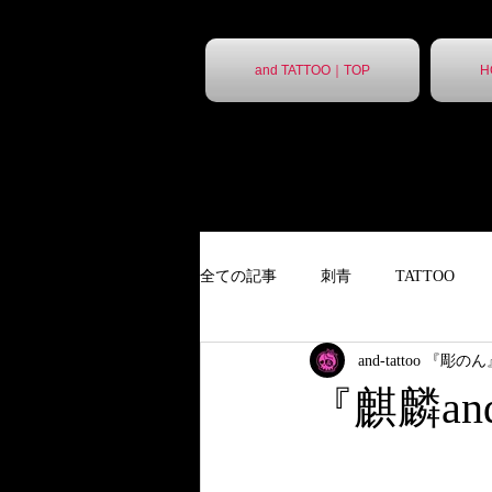
and TATTOO｜TOP
H
全ての記事
刺青
TATTOO
and-tattoo 『彫の
９分胸割
タトゥー
ポス
『麒麟an
ポスター
胸割7分
ステ