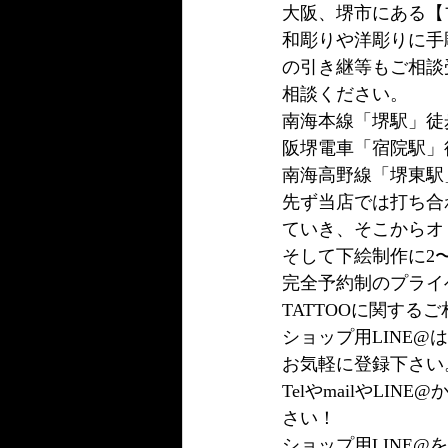
大阪、堺市にある【
和彫りや洋彫りに手
の引き継等もご相談
相談ください。
南海本線「堺駅」徒
阪堺電車「宿院駅」
南海高野線「堺東駅
先ず当店では打ち合
ていき、そこからオ
そして下絵制作に2
完全予約制のプライ
TATTOOに関す
ショップ用LINE
お気軽に登録下さい
TelやmailやL
さい！
ショップ用LINE@