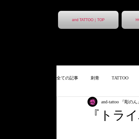
and TATTOO｜TOP
H
全ての記事
刺青
TATTOO
and-tattoo 『彫の
９分胸割
タトゥー
ポス
『トライ
ポスター
胸割7分
ステ