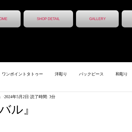
OME
SHOP DETAIL
GALLERY
ワンポイントタトゥー
洋彫り
バックピース
和彫り
ん』
2024年5月2日
読了時間: 3分
ター
下絵
チカーノタトゥー
ニュース
ガールズタ
バル』
ッカー
レタータトゥー
トライバル
無題のカテゴリー