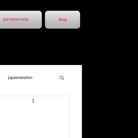
INFORMATION
Blog
japanesetattoo
トゥー
胸割5分
他店引継ぎ